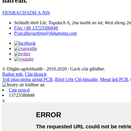
uairean.
FIOSRACHADH A-NIS
Seòladh:
4mh Làr, Togalach A, 2na taobh an iar, West zheng
Fòn:
+86 13723586848
Post-d
liuyuefeng@dgkangna.com
© Dlighe-sgrìobhaidh - 2010-2020 : Gach còir glèidhte.
Bathar teth
,
Clàr-làraich
Toll plug-pìoba airgid PCB
,
Bòrd Uèir Clò-bhuailte
,
Meud àrd PCB
,
Cuir post-d
13723586848
x