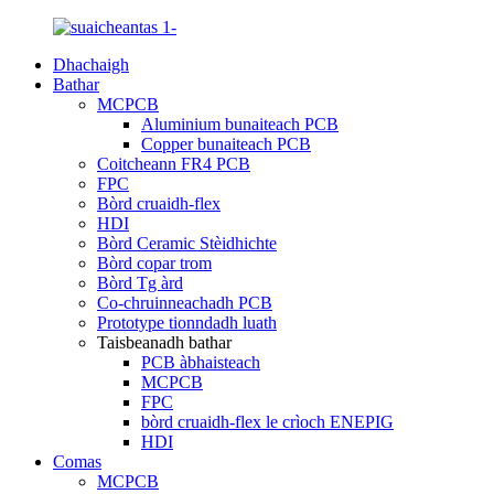
Dhachaigh
Bathar
MCPCB
Aluminium bunaiteach PCB
Copper bunaiteach PCB
Coitcheann FR4 PCB
FPC
Bòrd cruaidh-flex
HDI
Bòrd Ceramic Stèidhichte
Bòrd copar trom
Bòrd Tg àrd
Co-chruinneachadh PCB
Prototype tionndadh luath
Taisbeanadh bathar
PCB àbhaisteach
MCPCB
FPC
bòrd cruaidh-flex le crìoch ENEPIG
HDI
Comas
MCPCB