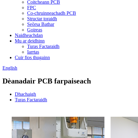
Coitcheann PCB
FPC
Co-chruinneachadh PCB
Structar toraidh
Seòrsa Bathar
Goireas
Naidheachdan
Mu ar deidhinn
Turas Factaraidh
Iarrtas
Cuir fios thugainn
English
Dèanadair PCB farpaiseach
Dhachaigh
Turas Factaraidh