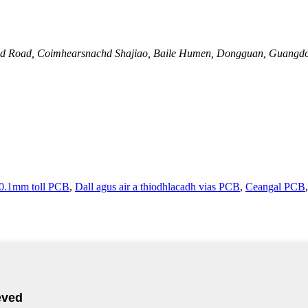
 2nd Road, Coimhearsnachd Shajiao, Baile Humen, Dongguan, Guangdo
0.1mm toll PCB
,
Dall agus air a thiodhlacadh vias PCB
,
Ceangal PCB
,