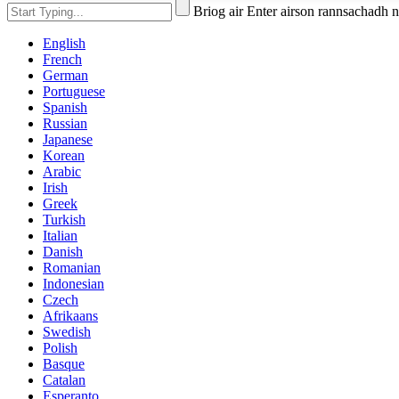
Briog air Enter airson rannsachadh
English
French
German
Portuguese
Spanish
Russian
Japanese
Korean
Arabic
Irish
Greek
Turkish
Italian
Danish
Romanian
Indonesian
Czech
Afrikaans
Swedish
Polish
Basque
Catalan
Esperanto