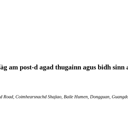
 fàg am post-d agad thugainn agus bidh sinn
 2nd Road, Coimhearsnachd Shajiao, Baile Humen, Dongguan, Guangdo