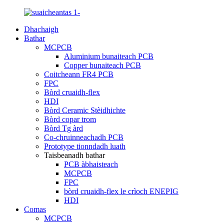
Dhachaigh
Bathar
MCPCB
Aluminium bunaiteach PCB
Copper bunaiteach PCB
Coitcheann FR4 PCB
FPC
Bòrd cruaidh-flex
HDI
Bòrd Ceramic Stèidhichte
Bòrd copar trom
Bòrd Tg àrd
Co-chruinneachadh PCB
Prototype tionndadh luath
Taisbeanadh bathar
PCB àbhaisteach
MCPCB
FPC
bòrd cruaidh-flex le crìoch ENEPIG
HDI
Comas
MCPCB