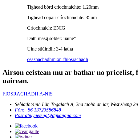
Tighead bòrd crìochnaichte: 1.20mm
Tighead copair crìochnaichte: 35um
Crìochnaich: ENIG
Dath masg solder: uaine"
Ùine stiùiridh: 3-4 latha
ceasnachadh
mion-fhiosrachadh
Airson ceistean mu ar bathar no pricelist,
uairean.
FIOSRACHADH A-NIS
Seòladh:
4mh Làr, Togalach A, 2na taobh an iar, West zheng
Fòn:
+86 13723586848
Post-d
liuyuefeng@dgkangna.com