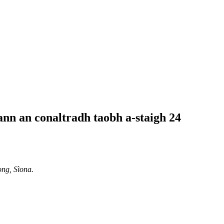
 ann an conaltradh taobh a-staigh 24
ng, Sìona.