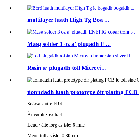
multilayer luath High Tg Boa ...
Masg solder 3 oz a’ plugadh E ...
Resin a’ plugadh toll Microvi...
tionndadh luath prototype òir plating PCB l
Seòrsa stuth: FR4
Àireamh sreath: 4
Leud / àite lorg as ìsle: 6 mìle
Meud toll as ìsle: 0.30mm