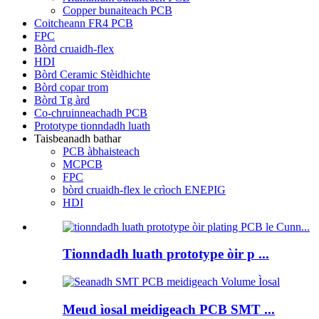
Copper bunaiteach PCB
Coitcheann FR4 PCB
FPC
Bòrd cruaidh-flex
HDI
Bòrd Ceramic Stèidhichte
Bòrd copar trom
Bòrd Tg àrd
Co-chruinneachadh PCB
Prototype tionndadh luath
Taisbeanadh bathar
PCB àbhaisteach
MCPCB
FPC
bòrd cruaidh-flex le crìoch ENEPIG
HDI
Tionndadh luath prototype òir p ...
Meud ìosal meidigeach PCB SMT ...