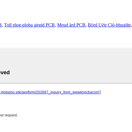
B
,
Toll plug-pìoba airgid PCB
,
Meud àrd PCB
,
Bòrd Uèir Clò-bhuailte
,