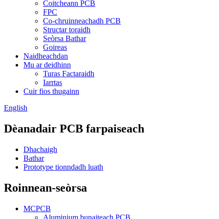
Coitcheann PCB
FPC
Co-chruinneachadh PCB
Structar toraidh
Seòrsa Bathar
Goireas
Naidheachdan
Mu ar deidhinn
Turas Factaraidh
Iarrtas
Cuir fios thugainn
English
Dèanadair PCB farpaiseach
Dhachaigh
Bathar
Prototype tionndadh luath
Roinnean-seòrsa
MCPCB
Aluminium bunaiteach PCB