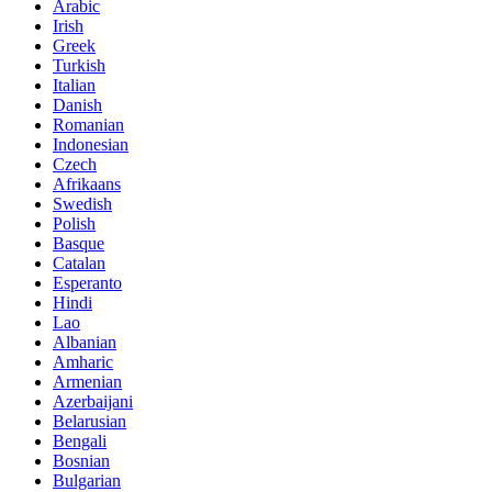
Arabic
Irish
Greek
Turkish
Italian
Danish
Romanian
Indonesian
Czech
Afrikaans
Swedish
Polish
Basque
Catalan
Esperanto
Hindi
Lao
Albanian
Amharic
Armenian
Azerbaijani
Belarusian
Bengali
Bosnian
Bulgarian