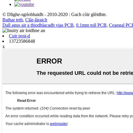
© Dlighe-sgrìobhaidh - 2010-2020 : Gach còir glèidhte.
Bathar teth
,
Clàr-làraich
Dall agus air a thiodhlacadh vias PCB
,
0.1mm toll PCB
,
Ceangal PC
Cuir post-d
13723586848
x