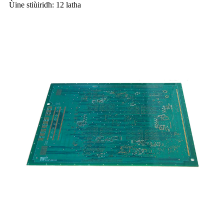
Ùine stiùiridh: 12 latha