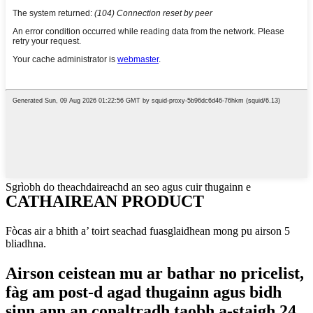
Sgrìobh do theachdaireachd an seo agus cuir thugainn e
CATHAIREAN PRODUCT
Fòcas air a bhith a’ toirt seachad fuasglaidhean mong pu airson 5
bliadhna.
Airson ceistean mu ar bathar no pricelist,
fàg am post-d agad thugainn agus bidh
sinn ann an conaltradh taobh a-staigh 24