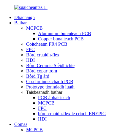
Dhachaigh
Bathar
MCPCB
Aluminium bunaiteach PCB
Copper bunaiteach PCB
Coitcheann FR4 PCB
FPC
Bòrd cruaidh-flex
HDI
Bòrd Ceramic Stèidhichte
Bòrd copar trom
Bòrd Tg àrd
Co-chruinneachadh PCB
Prototype tionndadh luath
Taisbeanadh bathar
PCB àbhaisteach
MCPCB
FPC
bòrd cruaidh-flex le crìoch ENEPIG
HDI
Comas
MCPCB