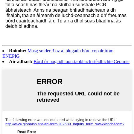
follaiseach nas fheàrr na stuthan substrate PCB
àbhaisteach. Anns na beagan bhliadhnaichean a dh
’fhalbh, tha an àireamh de luchd-ceannach a dh’ fheumas
bòrd cuairteachaidh àrd Tg air a dhol suas bliadhna às
deidh bliadhna.
Roimhe:
Masg solder 3 oz a’ plugadh bòrd copair trom
ENEPIG
Air adhart:
Bòrd òr bogaidh aon-taobhach stèidhichte Ceramic