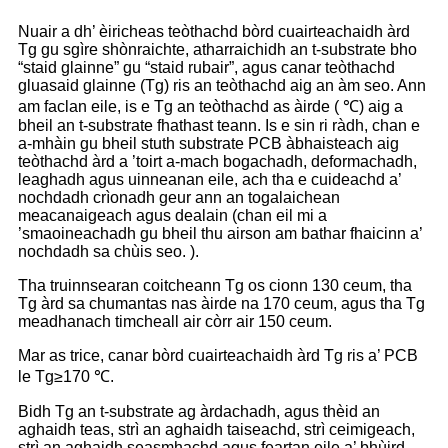
Nuair a dh’ èiricheas teòthachd bòrd cuairteachaidh àrd
Tg gu sgìre shònraichte, atharraichidh an t-substrate bho
“staid glainne” gu “staid rubair”, agus canar teòthachd
gluasaid glainne (Tg) ris an teòthachd aig an àm seo. Ann
am faclan eile, is e Tg an teòthachd as àirde ( ℃) aig a
bheil an t-substrate fhathast teann. Is e sin ri ràdh, chan e
a-mhàin gu bheil stuth substrate PCB àbhaisteach aig
teòthachd àrd a ’toirt a-mach bogachadh, deformachadh,
leaghadh agus uinneanan eile, ach tha e cuideachd a’
nochdadh crìonadh geur ann an togalaichean
meacanaigeach agus dealain (chan eil mi a
’smaoineachadh gu bheil thu airson am bathar fhaicinn a’
nochdadh sa chùis seo. ).
Tha truinnsearan coitcheann Tg os cionn 130 ceum, tha
Tg àrd sa chumantas nas àirde na 170 ceum, agus tha Tg
meadhanach timcheall air còrr air 150 ceum.
Mar as trice, canar bòrd cuairteachaidh àrd Tg ris a’ PCB
le Tg≥170 ℃.
Bidh Tg an t-substrate ag àrdachadh, agus thèid an
aghaidh teas, strì an aghaidh taiseachd, strì ceimigeach,
strì an aghaidh seasmhachd agus feartan eile a’ bhùird